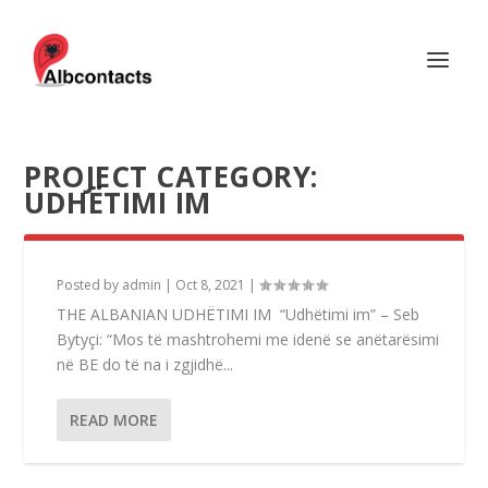
PROJECT CATEGORY:
UDHËTIMI IM
Posted by
admin
|
Oct 8, 2021
|
THE ALBANIAN UDHËTIMI IM “Udhëtimi im” – Seb
Bytyçi: “Mos të mashtrohemi me idenë se anëtarësimi
në BE do të na i zgjidhë...
READ MORE