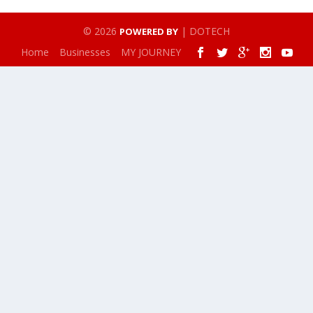
© 2026
| DOTECH
POWERED BY
Home
Businesses
MY JOURNEY